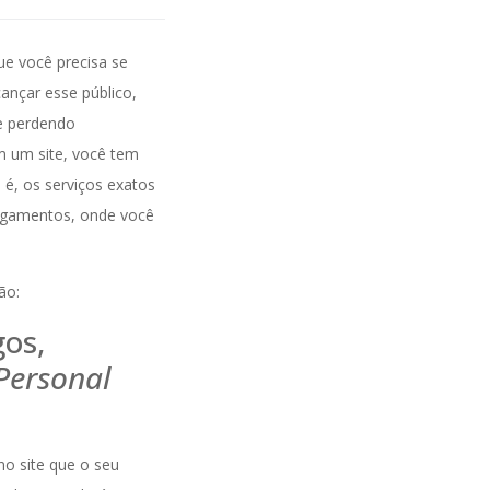
ue você precisa se
ançar esse público,
e perdendo
em um site, você tem
 é, os serviços exatos
pagamentos, onde você
ão:
gos,
Personal
no site que o seu