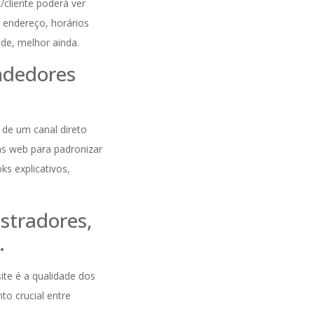
e/cliente poderá ver
 endereço, horários
ade, melhor ainda.
endedores
m de um canal direto
tas web para padronizar
ks explicativos,
ustradores,
.
site é a qualidade dos
to crucial entre