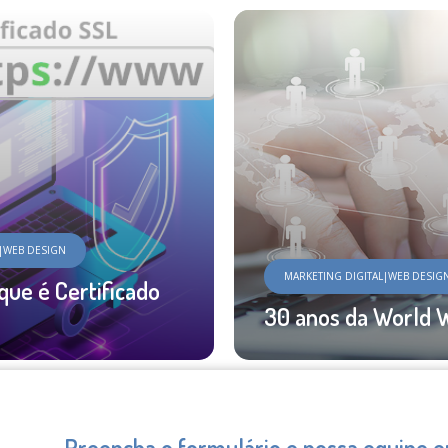
L|WEB DESIGN
MARKETING DIGITAL|WEB DESIG
que é Certificado
30 anos da World 
Preencha o formulário e nossa equipe 