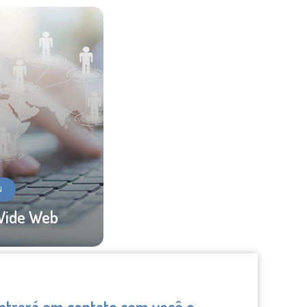
N
Wide Web
entrará em contato com você o