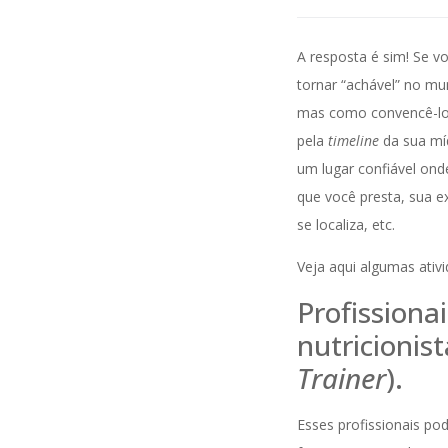
A resposta é sim! Se vo
tornar “achável” no mu
mas como convencê-los
pela
timeline
da sua mí
um lugar confiável onde
que você presta, sua e
se localiza, etc.
Veja aqui algumas ativ
Profissiona
nutricionist
Trainer
).
Esses profissionais pod