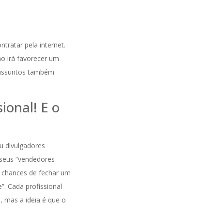
tratar pela internet.
ho irá favorecer um
s assuntos também
ional! E o
u divulgadores
e seus “vendedores
s chances de fechar um
”. Cada profissional
, mas a ideia é que o