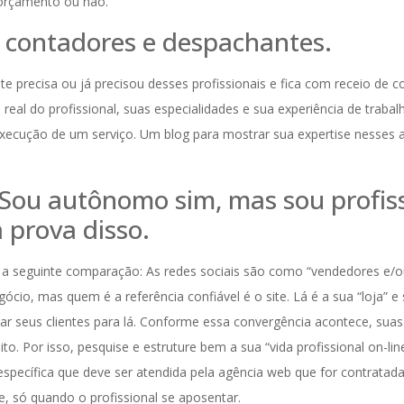
orçamento ou não.
 contadores e despachantes.
 precisa ou já precisou desses profissionais e fica com receio de con
eal do profissional, suas especialidades e sua experiência de trabal
 execução de um serviço. Um blog para mostrar sua expertise nesse
Sou autônomo sim, mas sou profiss
a prova disso.
 a seguinte comparação: As redes sociais são como “vendedores e/o
ócio, mas quem é a referência confiável é o site. Lá é a sua “loja” 
r seus clientes para lá. Conforme essa convergência acontece, sua
 Por isso, pesquise e estruture bem a sua “vida profissional on-line
pecífica que deve ser atendida pela agência web que for contratada
be, só quando o profissional se aposentar.