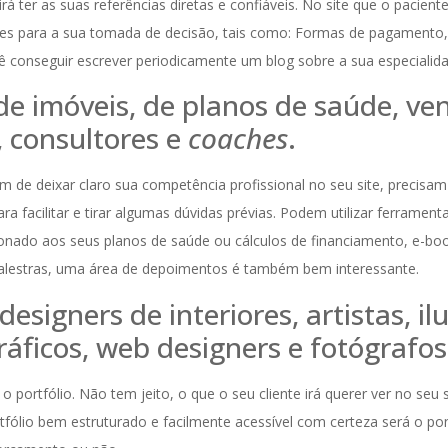
irá ter as suas referências diretas e confiáveis. No site que o pacient
es para a sua tomada de decisão, tais como: Formas de pagamento,
ocê conseguir escrever periodicamente um blog sobre a sua especialid
de imóveis, de planos de saúde, v
 consultores e
coaches
.
ém de deixar claro sua competência profissional no seu site, precisa
ra facilitar e tirar algumas dúvidas prévias. Podem utilizar ferramen
ionado aos seus planos de saúde ou cálculos de financiamento, e-boo
alestras, uma área de depoimentos é também bem interessante.
designers de interiores, artistas, il
ráficos, web designers e fotógrafos
o portfólio. Não tem jeito, o que o seu cliente irá querer ver no seu 
tfólio bem estruturado e facilmente acessível com certeza será o pon