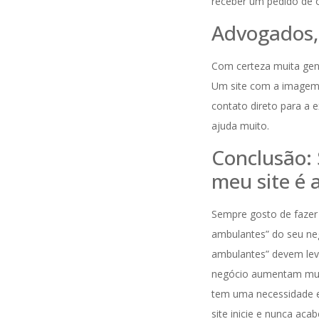
receber um pedido de 
Advogados,
Com certeza muita gente
Um site com a imagem r
contato direto para a
ajuda muito.
Conclusão: 
meu site é 
Sempre gosto de fazer
ambulantes” do seu neg
ambulantes” devem leva
negócio aumentam muito.
tem uma necessidade es
site inicie e nunca aca