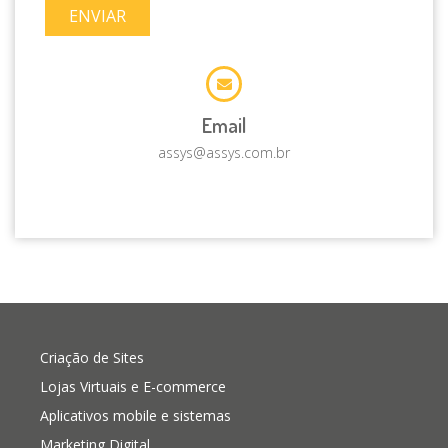
ENVIAR
Email
assys@assys.com.br
Criação de Sites
Lojas Virtuais e E-commerce
Aplicativos mobile e sistemas
Marketing Digital