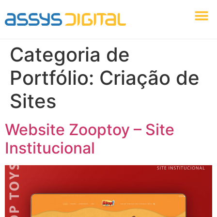
Identidade Visual
Marketing Digital
Agência Assys Digital
Criação Web
Categoria de
Portfólio:
Criação de
Sites
Website Zooptoy – Site
Institucional