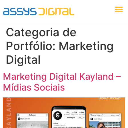
Identidade Visual
Marketing Digital
Agência Assys Digital
Criação Web
Categoria de
Portfólio:
Marketing
Digital
Marketing Digital Kayland –
Mídias Sociais