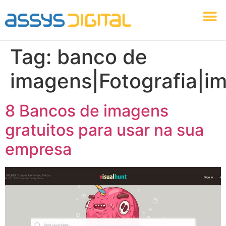
Identidade Visual
Marketing Digital
Agência Assys Digital
Criação Web
Tag:
banco de
imagens|Fotografia|i
8 Bancos de imagens
gratuitos para usar na sua
empresa