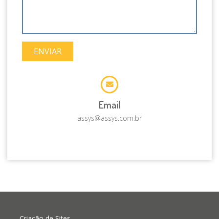
ENVIAR
Email
assys@assys.com.br
Criação de Sites