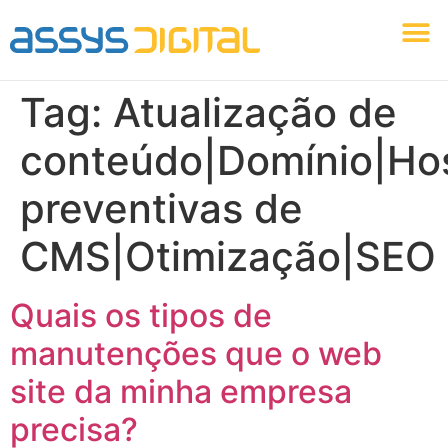
Identidade Visual
Marketing Digital
Agência Assys Digital
Criação Web
Tag:
Atualização de
conteúdo|Domínio|H
preventivas de
CMS|Otimização|SEO
Quais os tipos de
manutenções que o web
site da minha empresa
precisa?