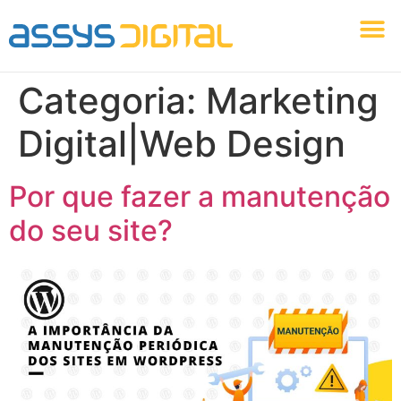
Identidade Visual
Marketing Digital
Agência Assys Digital
Criação Web
Categoria:
Marketing
Digital|Web Design
Por que fazer a manutenção
do seu site?