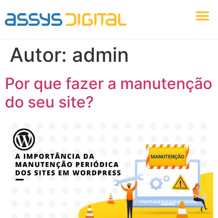
Identidade Visual
Marketing Digital
Agência Assys Digital
Criação Web
Autor:
admin
Por que fazer a manutenção
do seu site?